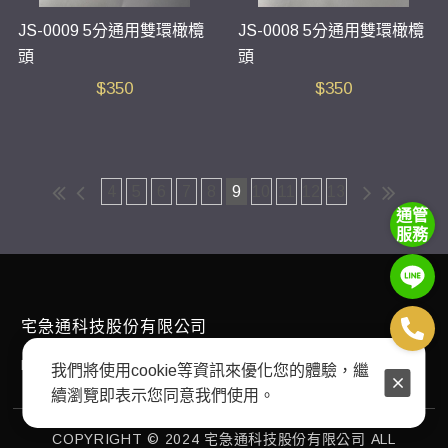
JS-0009 5分通用雙環橄欖
JS-0008 5分通用雙環橄欖
頭
頭
$
350
$
350
4
5
6
7
8
9
10
11
12
13
通管
服務
宅急通科技股份有限公司
E-mail：
plumbingexpress168@gmail.com
我們將使用cookie等資訊來優化您的體驗，繼
續瀏覽即表示您同意我們使用。
COPYRIGHT © 2024 宅急通科技股份有限公司 ALL