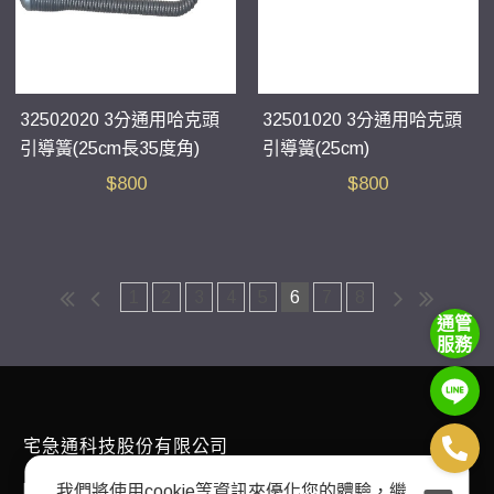
32502020 3分通用哈克頭
32501020 3分通用哈克頭
引導簧(25cm長35度角)
引導簧(25cm)
$
800
$
800
1
2
3
4
5
6
7
8
通管
服務
宅急通科技股份有限公司
E-mail：
plumbingexpress168@gmail.com
我們將使用cookie等資訊來優化您的體驗，繼