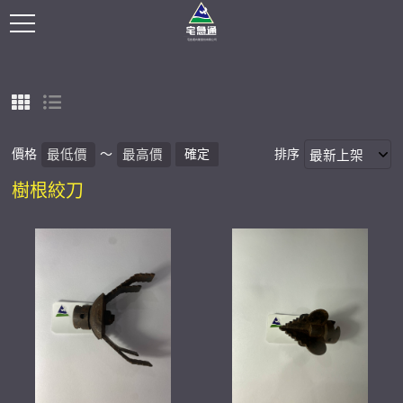
價格
～
確定
排序
樹根絞刀