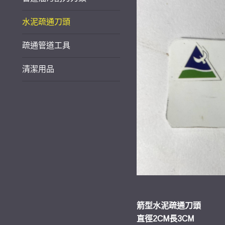
水泥疏通刀頭
疏通管道工具
清潔用品
箭型水泥疏通刀頭
直徑2CM長3CM