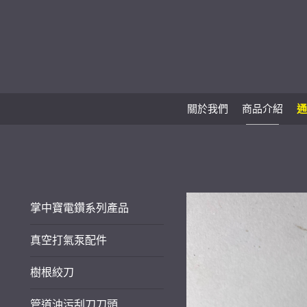
關於我們
商品介紹
通
掌中寶電鑽系列產品
真空打氣泵配件
樹根絞刀
管道油污刮刀刀頭