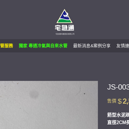
管服務
獨家 專通冷氣與自來水管
最新消息&案例分享
友情
JS-0
$
2
售價
箭型水泥
直徑2CM長