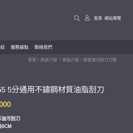
首頁
網站導覽
連結
服務據點
聯絡我們
首頁
商品介紹
商品介紹
管道油污刮刀刀頭
0055 5分通用不鏽鋼材質油脂刮刀
,000
形油污刮刀
6CM