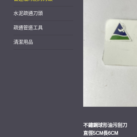
水泥疏通刀頭
疏通管道工具
清潔用品
不鏽鋼球形油污刮刀
直徑5CM長6CM