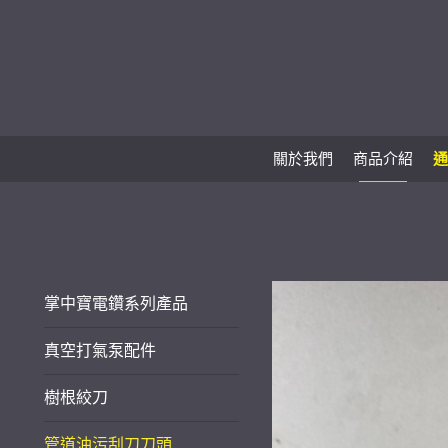
關於我們
商品介紹
通
掌中寶電鑽系列產品
真空打氣泵配件
樹根絞刀
管道油污刮刀刀頭