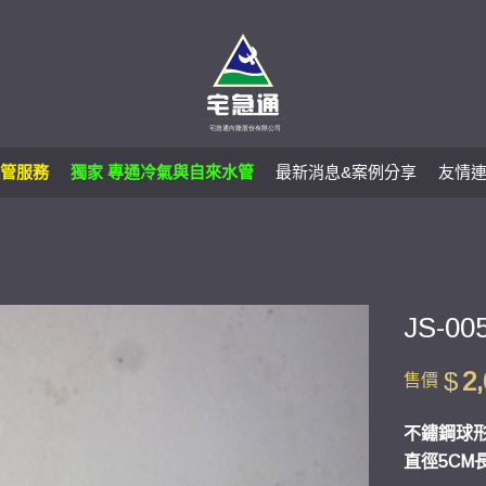
管服務
獨家 專通冷氣與自來水管
最新消息&案例分享
友情
JS-
$
2
售價
不鏽鋼球
直徑5CM長