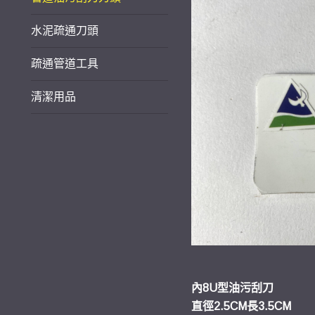
水泥疏通刀頭
疏通管道工具
清潔用品
內8U型油污刮刀
直徑2.5CM長3.5CM