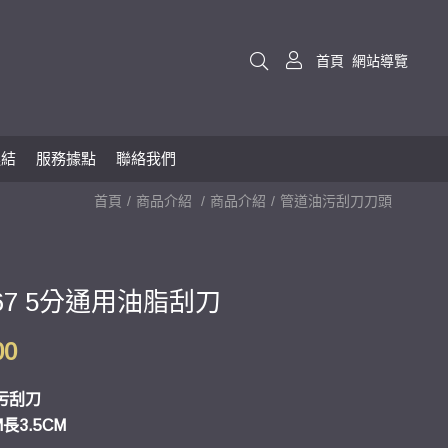
首頁
網站導覽
連結
服務據點
聯絡我們
首頁
商品介紹
商品介紹
管道油污刮刀刀頭
067 5分通用油脂刮刀
00
污刮刀
M長3.5CM