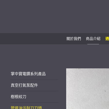
關於我們
商品介紹
通
掌中寶電鑽系列產品
真空打氣泵配件
樹根絞刀
管道油污刮刀刀頭