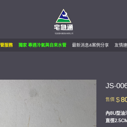
管服務
獨家 專通冷氣與自來水管
最新消息&案例分享
友情
JS-0
$
8
售價
內8U型油
直徑2.5C