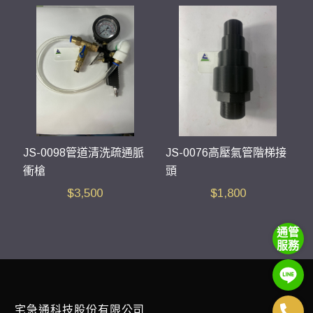
JS-0098管道清洗疏通脈
JS-0076高壓氣管階梯接
衝槍
頭
$
3,500
$
1,800
通管
服務
宅急通科技股份有限公司