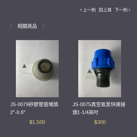
上一則
回上頁
下一則
相關商品
JS-0079矽膠管道堵頭
JS-0075真空氣泵快速接
2"-0.6"
頭1-1/4英吋
$
1,500
$
300