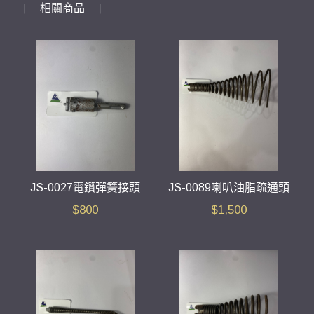
相關商品
JS-0027電鑽彈簧接頭
JS-0089喇叭油脂疏通頭
$
800
$
1,500