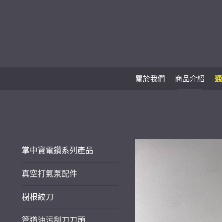
關於我們
商品介紹
通
掌中寶電鑽系列產品
真空打氣泵配件
樹根絞刀
管道油污刮刀刀頭