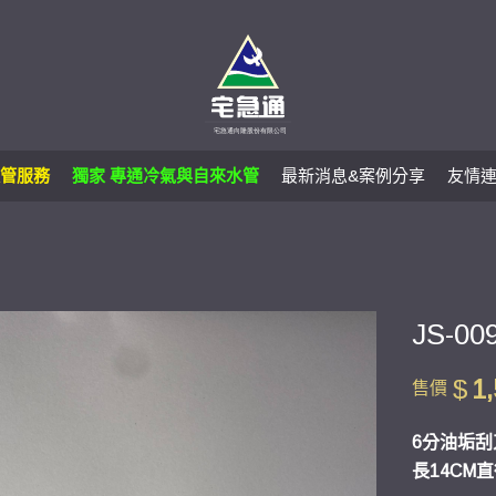
管服務
獨家 專通冷氣與自來水管
最新消息&案例分享
友情
JS-
$
1
售價
6分油垢刮
長14CM直