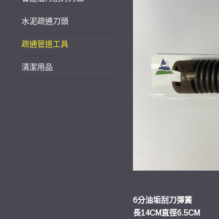
水泥疏通刀頭
疏通管道工具
清潔用品
6分油垢刮刀彈簧
長14CM直徑6.5CM