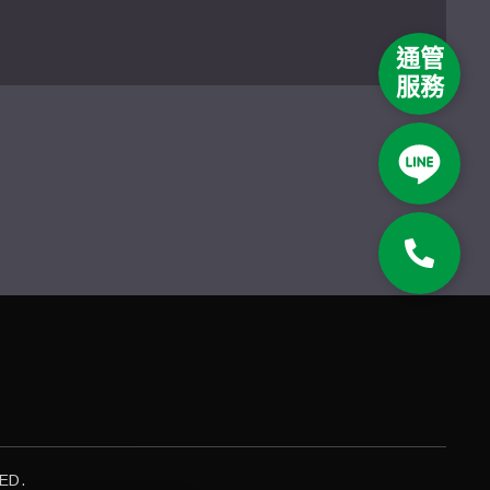
通管
服務
ED.